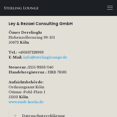
Ley & Rezaei Consulting GmbH
Ömer Derelioglu
Hohenzollernring 99-101
50672
Köln
Tel.:
+491637128993
E-Mail:
info@sterlinglounge.de
Steuernr.:
2155/8263/040
Handelsregisternr.:
HRB 78581
Aufsichtsbehörde:
Ordnungsamt Köln
Ottmar-Pohl-Platz 1
51103
Köln
www.stadt-koeln.de
Datenschutzerklärung