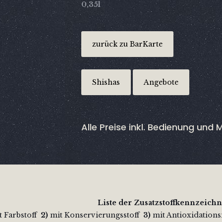
0,35l
zurück zu BarKarte
Shishas
Angebote
Alle Preise inkl. Bedienung und 
Liste der Zusatzstoffkennzeich
 Farbstoff
2)
mit Konservierungsstoff
3)
mit Antioxidation