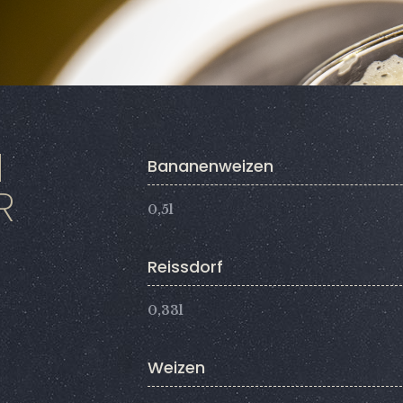
e
I
Bananenweizen
R
0,5l
Reissdorf
0,33l
Weizen