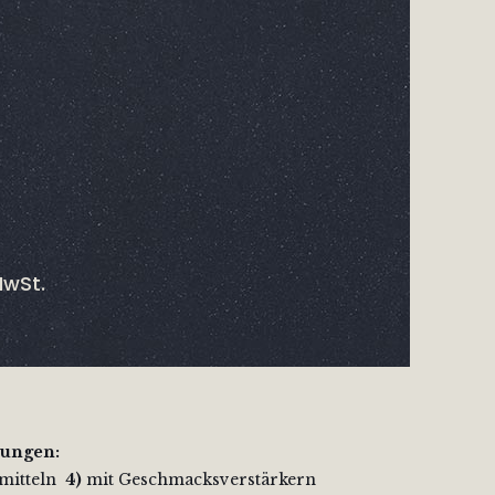
MwSt.
nungen:
smitteln
4)
mit Geschmacksverstärkern