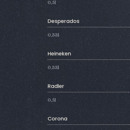
0,5l
Desperados
0,33l
Heineken
0,33l
Radler
0,5l
Corona